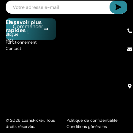
Liens
En savoir plus
Commencer
rapides
!
Blogue
FAQ
Fonctionnement
Contact
© 2026 LoansPicker. Tous
Politique de confidentialité
droits réservés.
Conditions générales