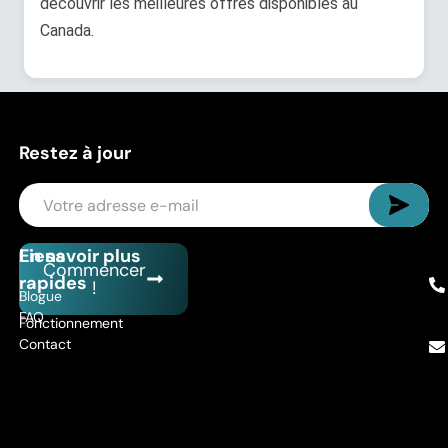
découvrir les meilleures offres disponibles au
Canada.
Restez à jour
Liens
En savoir plus
Commencer
rapides
!
Blogue
FAQ
Fonctionnement
Contact