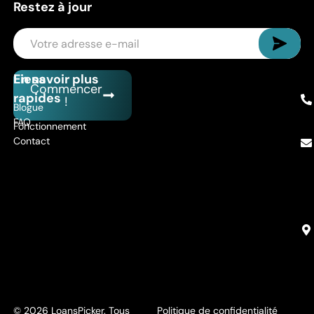
Restez à jour
Liens
En savoir plus
Commencer
rapides
!
Blogue
FAQ
Fonctionnement
Contact
© 2026 LoansPicker. Tous
Politique de confidentialité